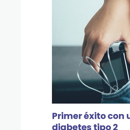
páncreas
artificial
en
pacientes
con
diabetes
tipo
2
Primer éxito con 
diabetes tipo 2