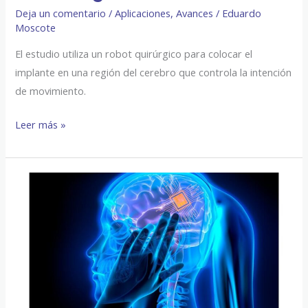
Deja un comentario
/
Aplicaciones
,
Avances
/
Eduardo
Moscote
El estudio utiliza un robot quirúrgico para colocar el
implante en una región del cerebro que controla la intención
de movimiento.
Leer más »
El
chip
cerebral
de
Elon
Musk
para