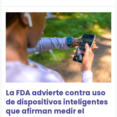
La
FDA
advierte
contra
uso
de
dispositivos
inteligentes
que
afirman
medir
La FDA advierte contra uso
el
de dispositivos inteligentes
azúcar
que afirman medir el