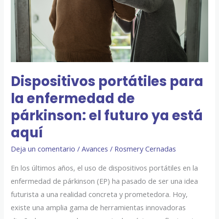
de
párkinson:
el
futuro
ya
está
Dispositivos portátiles para
aquí
la enfermedad de
párkinson: el futuro ya está
aquí
Deja un comentario
/
Avances
/
Rosmery Cernadas
En los últimos años, el uso de dispositivos portátiles en la
enfermedad de párkinson (EP) ha pasado de ser una idea
futurista a una realidad concreta y prometedora. Hoy,
existe una amplia gama de herramientas innovadoras