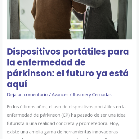
de
párkinson:
el
futuro
ya
está
Dispositivos portátiles para
aquí
la enfermedad de
párkinson: el futuro ya está
aquí
Deja un comentario
/
Avances
/
Rosmery Cernadas
En los últimos años, el uso de dispositivos portátiles en la
enfermedad de párkinson (EP) ha pasado de ser una idea
futurista a una realidad concreta y prometedora. Hoy,
existe una amplia gama de herramientas innovadoras