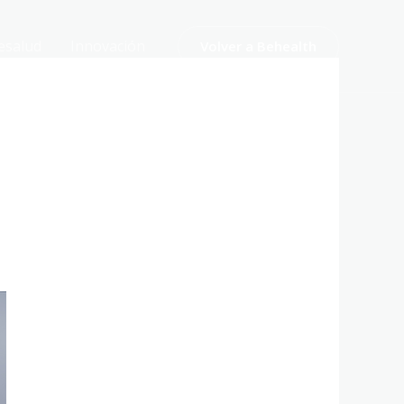
esalud
Innovación
Volver a Behealth