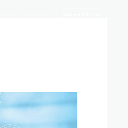
esalud
Innovación
Volver a Behealth