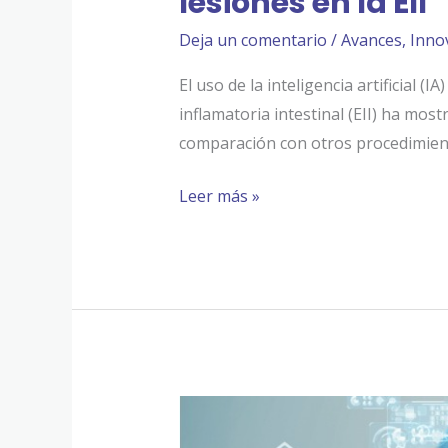
lesiones en la EII
Deja un comentario
/
Avances
,
Inno
El uso de la inteligencia artificial
inflamatoria intestinal (EII) ha mo
comparación con otros procedimiento
Leer más »
Nuevo
futuro