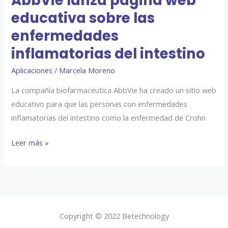
AbbVie lanza página web
inflamatorias
educativa sobre las
del
enfermedades
intestino
inflamatorias del intestino
Aplicaciones
/
Marcela Moreno
La compañía biofarmacéutica AbbVie ha creado un sitio web
educativo para que las personas con enfermedades
inflamatorias del intestino como la enfermedad de Crohn
Leer más »
Copyright © 2022 Betechnology